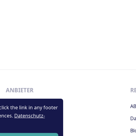
ANBIETER
R
Support
A
lick the link in any footer
ences.
Datenschutz-
Kontakt
Da
Impressum
Bl