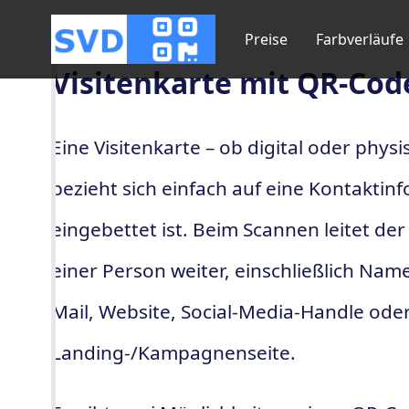
Preise
Farbverläufe
Visitenkarte mit QR-Cod
Eine Visitenkarte – ob digital oder phy
bezieht sich einfach auf eine Kontaktin
eingebettet ist. Beim Scannen leitet de
einer Person weiter, einschließlich Nam
Mail, Website, Social-Media-Handle ode
Landing-/Kampagnenseite.