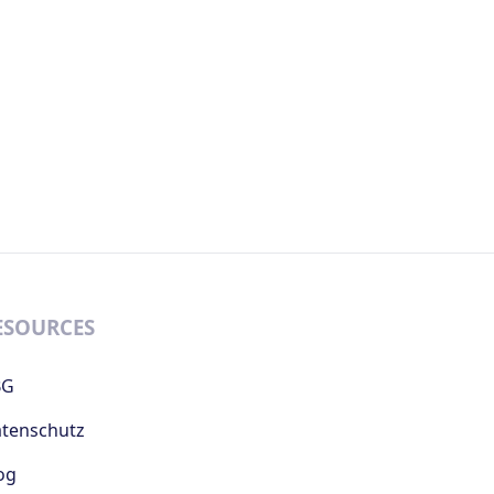
ESOURCES
BG
tenschutz
og