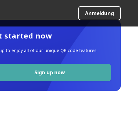
Anmeldung
t started now
up to enjoy all of our unique QR code features.
Sign up now