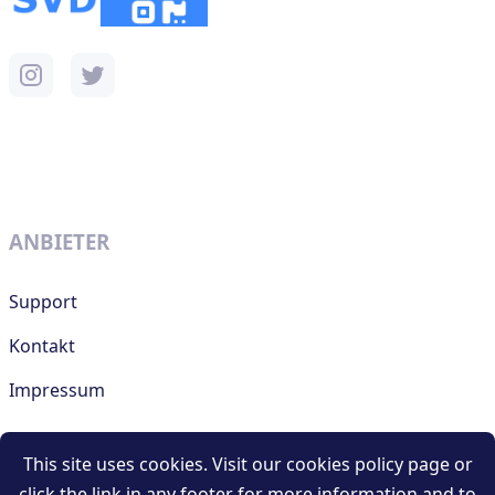
ANBIETER
Support
Kontakt
Impressum
This site uses cookies. Visit our cookies policy page or
RESOURCES
click the link in any footer for more information and to